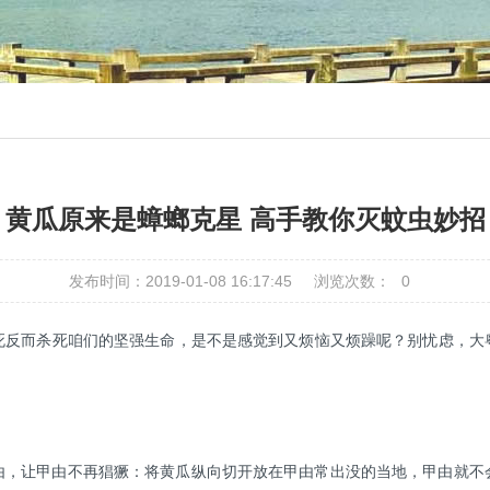
黄瓜原来是蟑螂克星 高手教你灭蚊虫妙招
发布时间：2019-01-08 16:17:45
浏览次数：
0
死反而杀死咱们的坚强生命，是不是感觉到又烦恼又烦躁呢？别忧虑，大
由，让甲由不再猖獗：将黄瓜纵向切开放在甲由常出没的当地，甲由就不