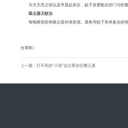
天天天亮之前以及早晨起床后，蚊子喜爱黏在纱门与纱
吸尘器灭蚊法
每晚睡觉前将吸尘器对准床底、屋角等蚊子简单集合的
分享到：
上一篇：
打不死的“小强”这次看你往哪儿逃