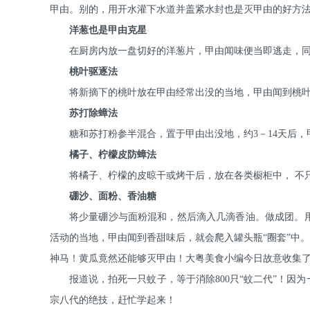
甲由。别的，用开水灌下水道并盖紧水封也是灭甲由的好方
洋葱也是甲由克星
在厨房内放一盘切好的洋葱片，甲由闻味便当即逃走，
桃叶驱逐法
将新摘下的桃叶放在甲由经常出没的当地，甲由闻到桃叶
苏打除蟑法
糖和苏打粉参半混合，置于甲由出没地，约3－14天后
橘子、柠檬皮防蟑法
将橘子、柠檬的皮晾干或烤干后，放在各类橱柜中， 不
硼沙、面粉、香油糖
将少量硼沙与面粉混和，然后滴入几滴香油。做成团。用
活动的当地，甲由闻到香甜味后，就会爬入罐头瓶“圈套”中。
神马！黄瓜竟然还能够灭甲由！大粤美食小编今日故意收集
报道说，拍死一只蚊子，等于消除800只“蚊二代”！因
宗八代的绝技，赶忙学起来！