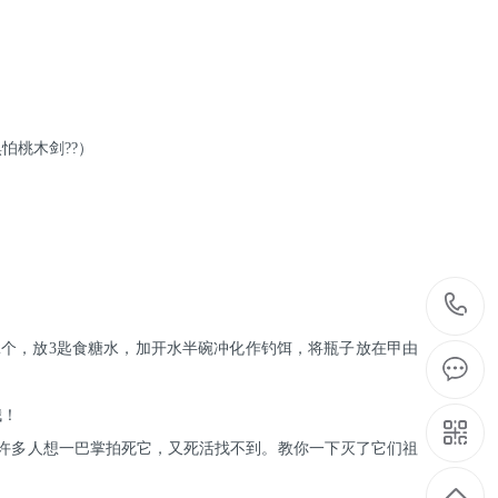
怕桃木剑??）
2个，放3匙食糖水，加开水半碗冲化作钓饵，将瓶子放在甲由
哦！
时，许多人想一巴掌拍死它，又死活找不到。教你一下灭了它们祖