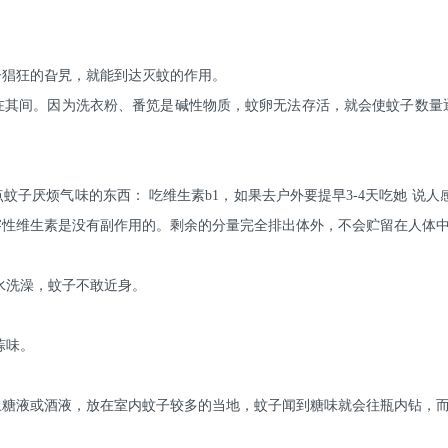
子猖狂的旮旯，就能到达灭蚊的作用。
在其间。因为洗衣粉、番笕是碱性物质，蚊卵无法存活，就会使蚊子数量
子厌烦气味的东西： 吃维生素b1，如果去户外要提早3-4天吃她 说
溶性维生素是没有副作用的。剩余的分量完全排出体外，不会贮留在人体
水洗澡，蚊子不敢近身。
蒜味。
上糖液或酒液，放在室内蚊子较多的当地，蚊子闻到糖味就会往瓶内钻，