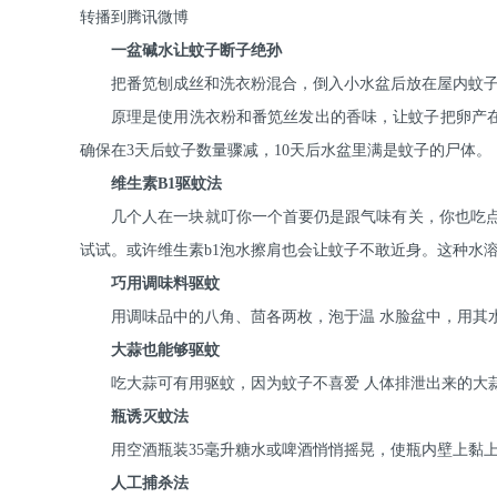
转播到腾讯微博
一盆碱水让蚊子断子绝孙
把番笕刨成丝和洗衣粉混合，倒入小水盆后放在屋内蚊
原理是使用洗衣粉和番笕丝发出的香味，让蚊子把卵产
确保在3天后蚊子数量骤减，10天后水盆里满是蚊子的尸体。
维生素B1驱蚊法
几个人在一块就叮你一个首要仍是跟气味有关，你也吃点蚊
试试。或许维生素b1泡水擦肩也会让蚊子不敢近身。这种水
巧用调味料驱蚊
用调味品中的八角、茴各两枚，泡于温 水脸盆中，用其
大蒜也能够驱蚊
吃大蒜可有用驱蚊，因为蚊子不喜爱 人体排泄出来的大
瓶诱灭蚊法
用空酒瓶装35毫升糖水或啤酒悄悄摇晃，使瓶内壁上黏
人工捕杀法