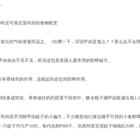
法。
同时还可推迟室内别的食物蜕变
发出的气味便避而远之。（吐槽一下，话说甲由是鬼么？？那么会不会惧
，甲由就会不见不见，听说这也是美国人最常用的防蟑秘方。
只有香味剂的作用，还能起到必定的防蟑作用。
纸卷成筒状、再将做好的药团置于纸筒中。糖水瓶子捕甲由取罐头瓶1-
了民间高手消除甲由蚊子的小偏方，不少都是咱们身边顺手可得的小食材
为一只蚊子均匀产10代，每代虫卵约80个。但房间里呈现蚊子嗡嗡乱叫